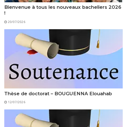
Règlements Intérieurs
Centre d’Impression et d’Audiovisuel
Classes Préparatoires
Bienvenue à tous les nouveaux bacheliers 2026
Programmes Pédagogiques
!
20/07/2026
Formations assurées
Stages
Diplômes
Imprimés des œuvres Sociales
Imprimes de post graduation
Charte de Déontologie et D’éthique Universitaires
Thèse de doctorat – BOUGUENNA Elouahab
12/07/2026