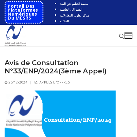
Aller
منصة التعليم عن البعد
Portail Des
au
Plateformes
انضم الى الحاضنة
Numériques
مركز تطوير المقاولاتية
contenu
Du MESRS
المكتبة
Avis de Consultation
Rechercher :
N°33/ENP/2024(3ème Appel)
Rechercher
25/12/2024
|
APPELS D'OFFRES
:
Accueil
Ecole
Présentation
Départements
Histoire de l’école
Automatique
Coopération