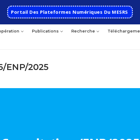
Portail Des Plateformes Numériques Du MESRS
pération
Publications
Recherche
Téléchargeme
26/ENP/2025
hercher
Accueil
Ecole
Présentation
Départements
Histoire de l’école
Automatique
Coopération