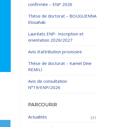
confirmée – ENP 2026
Thèse de doctorat – BOUGUENNA
Elouahab
Lauréats ENP- Inscription et
orientation 2026/2027
ation Continue
Avis d’attribution provisoire
éveloppement
riat
Thèse de doctorat – Kamel Dine
et sportives
REMILI
et des Relations
025.
Avis de consultation
N°19/ENP/2026
enseignement et
PARCOURIR
Actualités
231