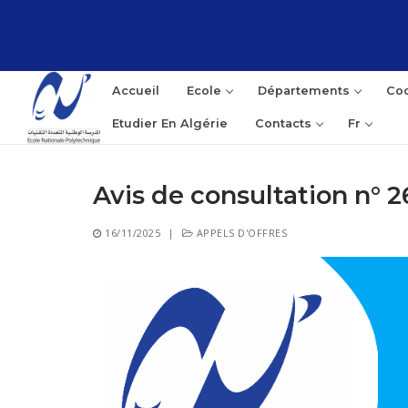
Aller
au
contenu
Accueil
Ecole
Départements
Coo
Etudier En Algérie
Contacts
Fr
Avis de consultation n° 
Rec
16/11/2025
|
APPELS D'OFFRES
: