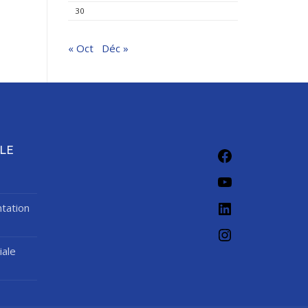
30
« Oct
Déc »
Facebook
LE
YouTube
LinkedIn
tation
Instagram
iale