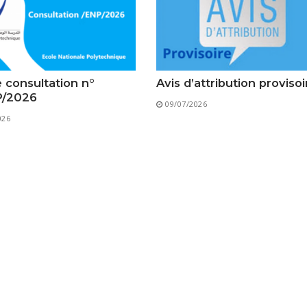
Classes Préparatoires
Programmes Pédagogiques
Formations assurées
Stages
e consultation n°
Avis d’attribution provisoi
P/2026
Diplômes
09/07/2026
026
Imprimés des œuvres Sociales
Imprimes de post graduation
Charte de Déontologie et D’éthique Universitaires