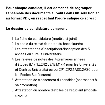
Règlements Intérieurs
Centre d’Impression et d’Audiovisuel
Classes Préparatoires
Pour chaque candidat, il est demandé de regrouper
Programmes Pédagogiques
l’ensemble des documents suivants dans un seul fichier
au format PDF, en respectant l’ordre indiqué ci-après :
Formations assurées
Stages
Le dossier de candidature comprend
:
Diplômes
La fiche de candidature (modèle ci-joint)
La copie du relevé de notes du baccalauréat
Imprimés des œuvres Sociales
Les attestations d’inscription/réinscription des 5
années du cursus universitaire
Imprimes de post graduation
Les relevés de notes des 4 premières années
d’études (L1/I1,L2/I2,L3/I3,M1/I4 pour les Universités
Charte de Déontologie et D’éthique Universitaires
et Centres Universitaires ou CP1,CP2,1ASC,2ASC pour
les Écoles Supérieures)
Attestation de classement du candidat (par rapport à
sa promotion)
Attestation du nombre d’étoiles de l’étudiant (modèle
ci-joint).