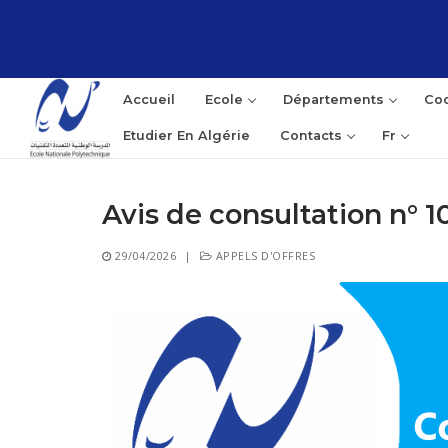
Aller
au
contenu
Accueil
Ecole
Départements
Coo
Etudier En Algérie
Contacts
Fr
Avis de consultation n° 
Rec
29/04/2026
|
APPELS D'OFFRES
: