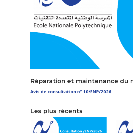
Direction 
Directio
Sous-Di
Direction Ad
Réparation et maintenance du mat
Avis de consultation n° 10/ENP/2026
Centre des 
Les plus récents