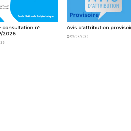
Classes Préparatoires
Programmes Pédagogiques
Formations assurées
e consultation n°
Avis d’attribution provisoi
Stages
P/2026
09/07/2026
Diplômes
026
Imprimés des œuvres Sociales
Imprimes de post graduation
Charte de Déontologie et D’éthique Universitaires