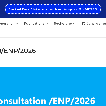
Portail Des Plateformes Numériques Du MESRS
pération
Publications
Recherche
Téléchargeme
10/ENP/2026
hercher
Accueil
Ecole
Présentation
Départements
Histoire de l’école
Automatique
Coopération