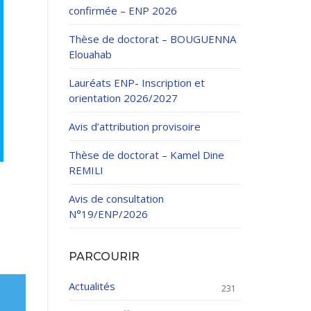
confirmée – ENP 2026
Thèse de doctorat – BOUGUENNA
Elouahab
Lauréats ENP- Inscription et
orientation 2026/2027
ation Continue
Avis d’attribution provisoire
éveloppement
riat
Thèse de doctorat – Kamel Dine
et sportives
REMILI
et des Relations
025.
Avis de consultation
N°19/ENP/2026
enseignement et
PARCOURIR
Actualités
231