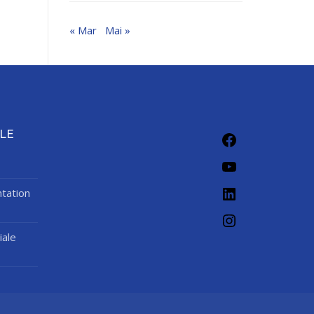
« Mar
Mai »
Facebook
LE
YouTube
LinkedIn
tation
Instagram
iale