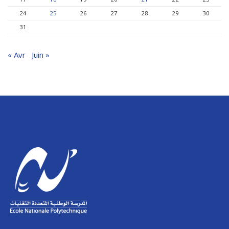
24
25
26
27
28
29
30
31
« Avr
Juin »