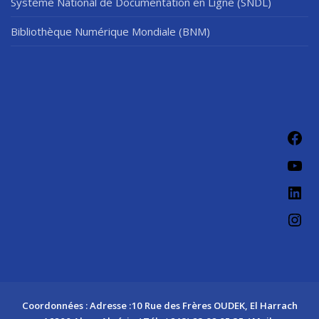
Système National de Documentation en Ligne (SNDL)
Bibliothèque Numérique Mondiale (BNM)
Fac
You
Link
Ins
Coordonnées : Adresse :10 Rue des Frères OUDEK, El Harrach