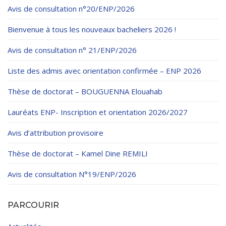
Règlements Intérieurs
Centre d’Impression et d’Audiovisuel
Classes Préparatoires
Avis de consultation n°20/ENP/2026
Programmes Pédagogiques
Bienvenue à tous les nouveaux bacheliers 2026 !
Formations assurées
Avis de consultation n° 21/ENP/2026
Stages
Liste des admis avec orientation confirmée – ENP 2026
Diplômes
Thèse de doctorat – BOUGUENNA Elouahab
Imprimés des œuvres Sociales
Lauréats ENP- Inscription et orientation 2026/2027
Imprimes de post graduation
Avis d’attribution provisoire
Charte de Déontologie et D’éthique Universitaires
Thèse de doctorat – Kamel Dine REMILI
Avis de consultation N°19/ENP/2026
PARCOURIR