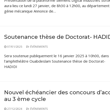
Présentation de la plateforme Siemens Digital Industries Soft
Classes Préparatoires
aura lieu ce lundi 27 janvier, de 8h30 à 12h00, au département
Programmes Pédagogiques
génie mécanique Annonce de…
Formations assurées
Stages
Diplômes
Soutenance thèse de Doctorat- HADI
Imprimés des œuvres Sociales
07/01/2025
ÉVÈNEMENTS
Imprimes de post graduation
Sera soutenue publiquement le 16 janvier 2025 à 10h00, dans
l’amphithéâtre Ouabdeslam Soutenance thèse de Doctorat-
Charte de Déontologie et D’éthique Universitaires
HADIDI
Nouvel échéancier des concours d’ac
au 3 ème cycle
27/12/2024
ÉVÈNEMENTS