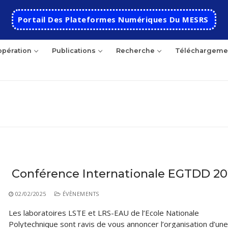
Portail Des Plateformes Numériques Du MESRS
pération
Publications
Recherche
Téléchargeme
hercher
Accueil
Conférence Internationale EGTDD 20
Ecole
02/02/2025
ÉVÈNEMENTS
Présentation
Départements
Les laboratoires LSTE et LRS-EAU de l’Ecole Nationale
Polytechnique sont ravis de vous annoncer l’organisation d’une
Histoire de l’école
Automatique
Coopération