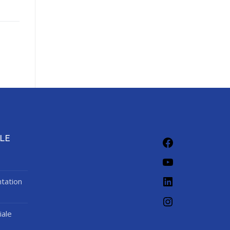
Facebook
LE
YouTube
LinkedIn
tation
Instagram
iale