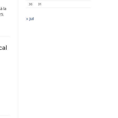
30
31
à la
25.
« Juil
cal