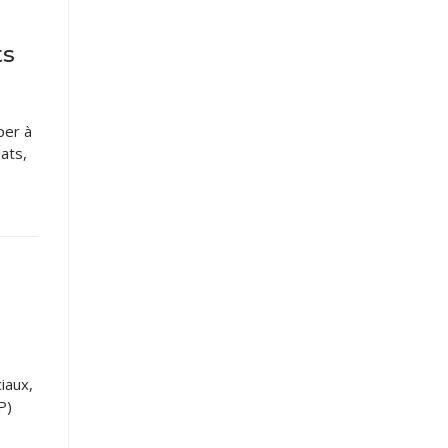
ts
per à
ats,
iaux,
P)