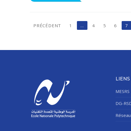
Pagination
PRÉCÉDENT
1
…
4
5
6
7
des
publications
LIENS
MESRS
DG-RS
Réseau 