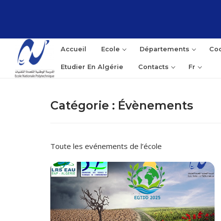
Aller
au
contenu
Accueil
Ecole
Départements
Coo
Etudier En Algérie
Contacts
Fr
Catégorie :
Évènements
Rec
:
Toute les evénements de l’école