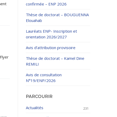
ment
confirmée – ENP 2026
Thèse de doctorat – BOUGUENNA
Elouahab
Lauréats ENP- Inscription et
orientation 2026/2027
ation Continue
Avis d’attribution provisoire
éveloppement
riat
Flyer
Thèse de doctorat – Kamel Dine
et sportives
REMILI
et des Relations
025.
Avis de consultation
N°19/ENP/2026
enseignement et
PARCOURIR
Actualités
231