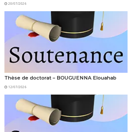
Règlements Intérieurs
Centre d’Impression et d’Audiovisuel
20/07/2026
Classes Préparatoires
Programmes Pédagogiques
Formations assurées
Stages
Diplômes
Imprimés des œuvres Sociales
Imprimes de post graduation
Thèse de doctorat – BOUGUENNA Elouahab
Charte de Déontologie et D’éthique Universitaires
12/07/2026