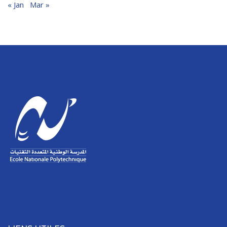
« Jan
Mar »