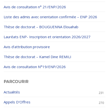
Règlements Intérieurs
Centre d’Impression et d’Audiovisuel
Classes Préparatoires
Avis de consultation n° 21/ENP/2026
Programmes Pédagogiques
Liste des admis avec orientation confirmée – ENP 2026
Formations assurées
Thèse de doctorat – BOUGUENNA Elouahab
Stages
Lauréats ENP- Inscription et orientation 2026/2027
Diplômes
Avis d’attribution provisoire
Imprimés des œuvres Sociales
Thèse de doctorat – Kamel Dine REMILI
Imprimes de post graduation
Avis de consultation N°19/ENP/2026
Charte de Déontologie et D’éthique Universitaires
PARCOURIR
Actualités
231
Appels D'Offres
270