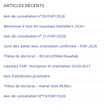
Règlements Intérieurs
Centre d’Impression et d’Audiovisuel
Classes Préparatoires
ARTICLES RÉCENTS
Programmes Pédagogiques
Avis de consultation n°20/ENP/2026
Formations assurées
Bienvenue à tous les nouveaux bacheliers 2026 !
Stages
Avis de consultation n° 21/ENP/2026
Diplômes
Liste des admis avec orientation confirmée – ENP 2026
Imprimés des œuvres Sociales
Thèse de doctorat – BOUGUENNA Elouahab
Imprimes de post graduation
Lauréats ENP- Inscription et orientation 2026/2027
Charte de Déontologie et D’éthique Universitaires
Avis d’attribution provisoire
Thèse de doctorat – Kamel Dine REMILI
Avis de consultation N°19/ENP/2026