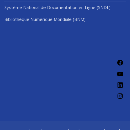
Système National de Documentation en Ligne (SNDL)
Bibliothèque Numérique Mondiale (BNM)
Fac
You
Link
Ins