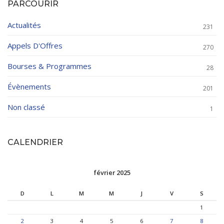
PARCOURIR
Actualités
231
Appels D'Offres
270
Bourses & Programmes
28
Évènements
201
Non classé
1
CALENDRIER
février 2025
D
L
M
M
J
V
S
1
2
3
4
5
6
7
8