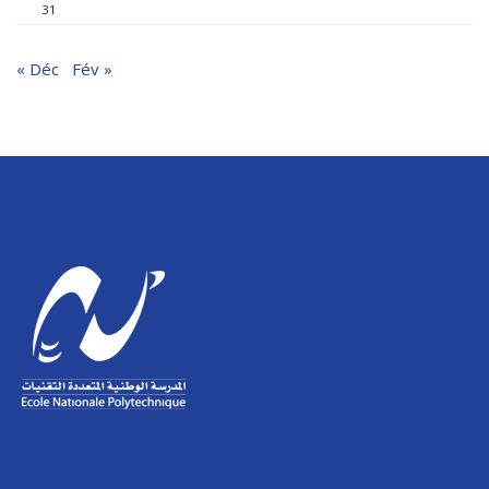
31
« Déc
Fév »