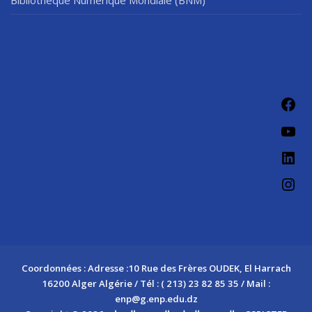
Fac
You
Link
Ins
Coordonnées : Adresse :10 Rue des Frères OUDEK, El Harrach
16200 Alger Algérie / Tél : ( 213) 23 82 85 35 / Mail :
enp@g.enp.edu.dz