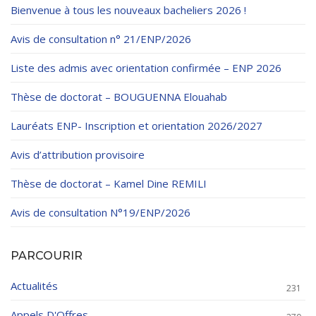
Règlements Intérieurs
Centre d’Impression et d’Audiovisuel
Bienvenue à tous les nouveaux bacheliers 2026 !
Classes Préparatoires
Programmes Pédagogiques
Avis de consultation n° 21/ENP/2026
Formations assurées
Liste des admis avec orientation confirmée – ENP 2026
Stages
Thèse de doctorat – BOUGUENNA Elouahab
Diplômes
Lauréats ENP- Inscription et orientation 2026/2027
Imprimés des œuvres Sociales
Avis d’attribution provisoire
Imprimes de post graduation
Thèse de doctorat – Kamel Dine REMILI
Charte de Déontologie et D’éthique Universitaires
Avis de consultation N°19/ENP/2026
PARCOURIR
Actualités
231
Appels D'Offres