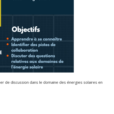
Classes Préparatoires
Programmes Pédagogiques
Formations assurées
Stages
Diplômes
Imprimés des œuvres Sociales
Imprimes de post graduation
Charte de Déontologie et D’éthique Universitaires
lier de discussion dans le domaine des énergies solaires en