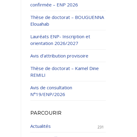
confirmée – ENP 2026
Thèse de doctorat – BOUGUENNA
Elouahab
Lauréats ENP- Inscription et
orientation 2026/2027
ation Continue
Avis d’attribution provisoire
éveloppement
riat
Thèse de doctorat – Kamel Dine
et sportives
REMILI
et des Relations
025.
Avis de consultation
N°19/ENP/2026
enseignement et
PARCOURIR
Actualités
231