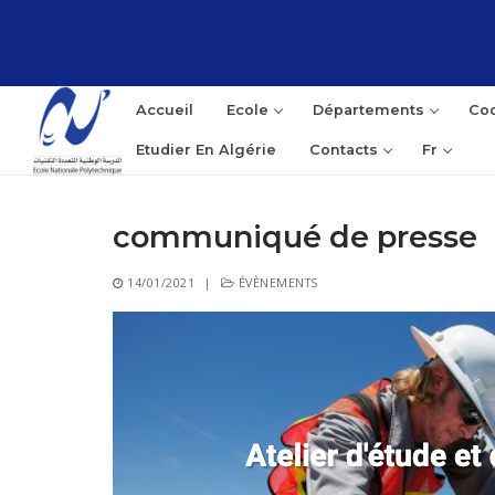
Aller
au
contenu
Accueil
Ecole
Départements
Coo
Etudier En Algérie
Contacts
Fr
communiqué de presse
Rec
14/01/2021
|
ÉVÈNEMENTS
: