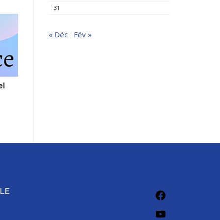
31
« Déc
Fév »
el
Facebook
LE
YouTube