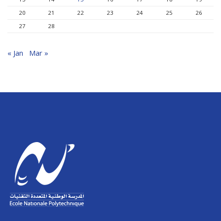
20
21
22
23
24
25
26
27
28
« Jan
Mar »