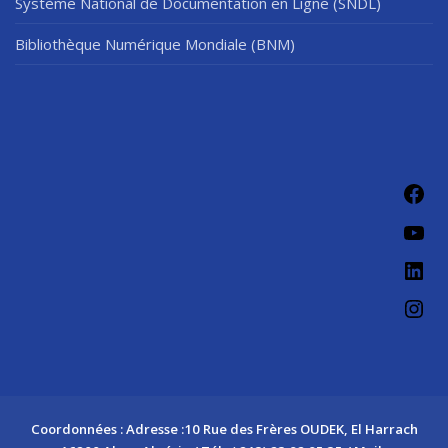
Système National de Documentation en Ligne (SNDL)
Bibliothèque Numérique Mondiale (BNM)
Fac
You
Link
Ins
Coordonnées : Adresse :10 Rue des Frères OUDEK, El Harrach