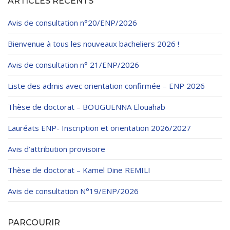
ARTICLES RÉCENTS
Règlements Intérieurs
Centre d’Impression et d’Audiovisuel
Classes Préparatoires
Programmes Pédagogiques
Avis de consultation n°20/ENP/2026
Formations assurées
Bienvenue à tous les nouveaux bacheliers 2026 !
Stages
Avis de consultation n° 21/ENP/2026
Diplômes
Liste des admis avec orientation confirmée – ENP 2026
Imprimés des œuvres Sociales
Thèse de doctorat – BOUGUENNA Elouahab
Imprimes de post graduation
Lauréats ENP- Inscription et orientation 2026/2027
Charte de Déontologie et D’éthique Universitaires
Avis d’attribution provisoire
Thèse de doctorat – Kamel Dine REMILI
Avis de consultation N°19/ENP/2026
PARCOURIR