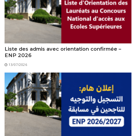
Règlements Intérieurs
Centre d’Impression et d’Audiovisuel
Classes Préparatoires
Programmes Pédagogiques
Formations assurées
Stages
Diplômes
Liste des admis avec orientation confirmée –
ENP 2026
Imprimés des œuvres Sociales
13/07/2026
Imprimes de post graduation
Charte de Déontologie et D’éthique Universitaires