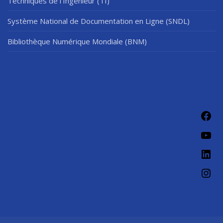
Techniques de l’Ingénieur (TI)
Système National de Documentation en Ligne (SNDL)
Bibliothèque Numérique Mondiale (BNM)
Fac
You
Link
Ins