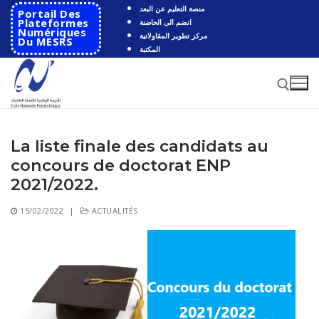
Aller
منصة التعليم عن البعد
Portail Des
au
Plateformes
انضم الى الحاضنة
Numériques
مركز تطوير المقاولاتية
contenu
Du MESRS
المكتبة
La liste finale des candidats au
Rechercher :
concours de doctorat ENP
Rechercher
2021/2022.
:
15/02/2022
|
ACTUALITÉS
Accueil
Ecole
Présentation
Départements
Histoire de l’école
Automatique
Coopération