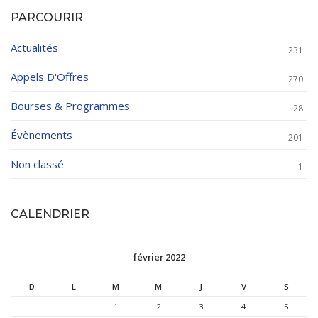
PARCOURIR
Actualités
231
Appels D'Offres
270
Bourses & Programmes
28
Évènements
201
Non classé
1
CALENDRIER
février 2022
D
L
M
M
J
V
S
1
2
3
4
5