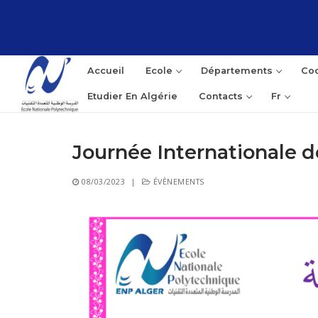
Aller
au
contenu
Accueil
Ecole
Départements
Coo
Etudier En Algérie
Contacts
Fr
Journée Internationale 
Rec
08/03/2023
|
ÉVÈNEMENTS
: