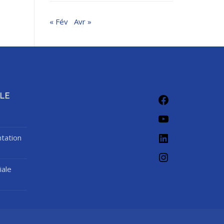
« Fév
Avr »
Facebook
LE
YouTube
LinkedIn
tation
Instagram
iale