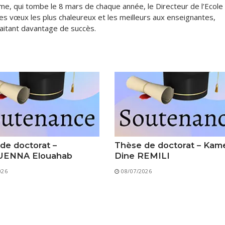
mme, qui tombe le 8 mars de chaque année, le Directeur de l’Ecole
Classes Préparatoires
Programmes Pédagogiques
s vœux les plus chaleureux et les meilleurs aux enseignantes,
uhaitant davantage de succès.
Formations assurées
Stages
Diplômes
Imprimés des œuvres Sociales
Imprimes de post graduation
Charte de Déontologie et D’éthique Universitaires
de doctorat –
Thèse de doctorat – Kam
ENNA Elouahab
Dine REMILI
026
08/07/2026