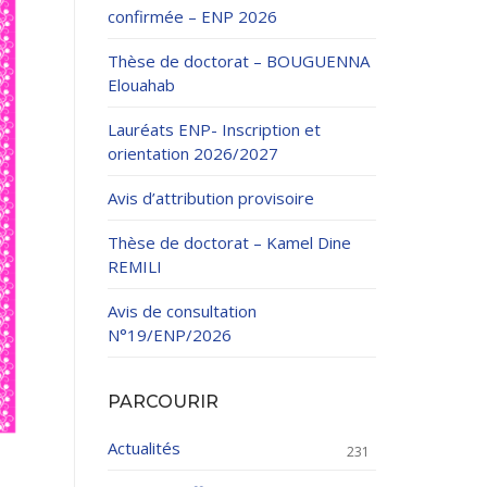
confirmée – ENP 2026
Thèse de doctorat – BOUGUENNA
Elouahab
Lauréats ENP- Inscription et
orientation 2026/2027
ation Continue
Avis d’attribution provisoire
éveloppement
riat
Thèse de doctorat – Kamel Dine
et sportives
REMILI
et des Relations
025.
Avis de consultation
N°19/ENP/2026
enseignement et
PARCOURIR
Actualités
231