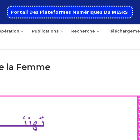
Portail Des Plateformes Numériques Du MESRS
pération
Publications
Recherche
Téléchargeme
de la Femme
hercher
Accueil
Ecole
Présentation
Départements
Histoire de l’école
Automatique
Coopération