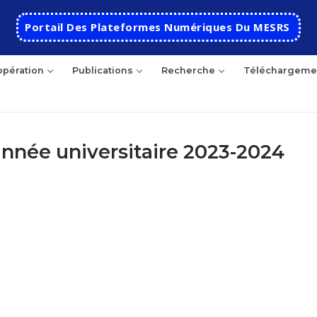
Portail Des Plateformes Numériques Du MESRS
pération
Publications
Recherche
Téléchargeme
année universitaire 2023-2024
hercher
Accueil
Ecole
Présentation
Départements
Histoire de l’école
Automatique
Coopération