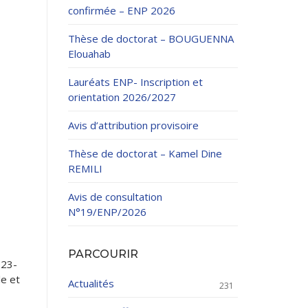
confirmée – ENP 2026
Thèse de doctorat – BOUGUENNA
Elouahab
Lauréats ENP- Inscription et
orientation 2026/2027
ation Continue
Avis d’attribution provisoire
éveloppement
riat
Thèse de doctorat – Kamel Dine
et sportives
REMILI
et des Relations
025.
Avis de consultation
N°19/ENP/2026
enseignement et
PARCOURIR
023-
le et
Actualités
231