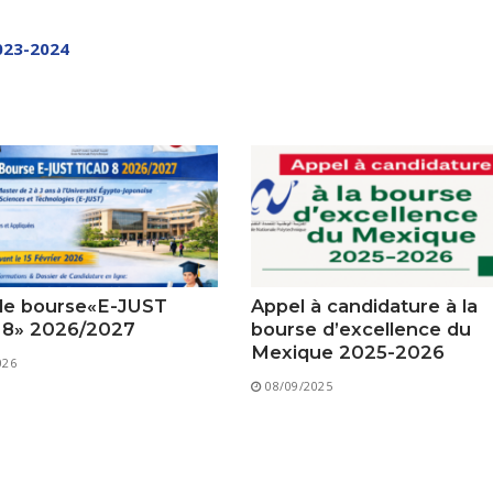
Classes Préparatoires
Programmes Pédagogiques
2023-2024
Formations assurées
Stages
Diplômes
Imprimés des œuvres Sociales
Imprimes de post graduation
Charte de Déontologie et D’éthique Universitaires
de bourse«E-JUST
Appel à candidature à la
 8» 2026/2027
bourse d’excellence du
Mexique 2025-2026
026
08/09/2025