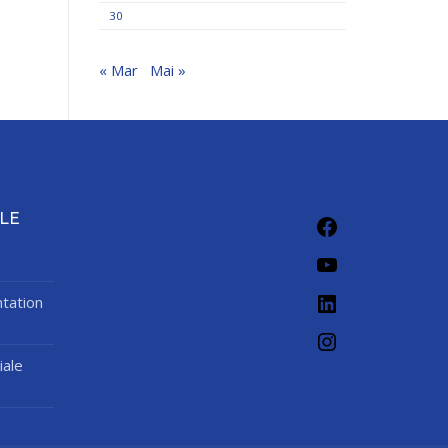
30
« Mar
Mai »
Facebook
LE
YouTube
LinkedIn
tation
Instagram
iale