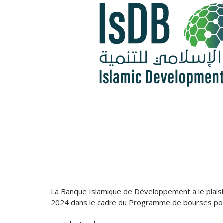
Direction 
Directio
Sous-Di
Direction Ad
Centre des 
La Banque Islamique de Développement a le plaisi
2024 dans le cadre du Programme de bourses pour 