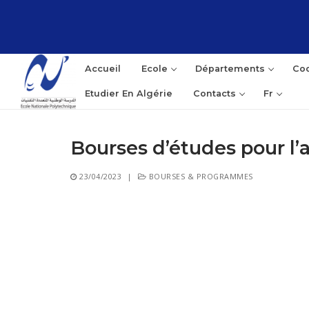
Aller
au
contenu
Accueil
Ecole
Départements
Coo
Etudier En Algérie
Contacts
Fr
Bourses d’études pour l’
Rec
23/04/2023
|
BOURSES & PROGRAMMES
: