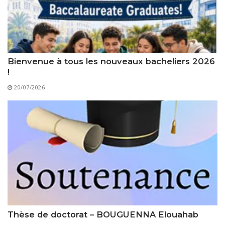
Règlements Intérieurs
Centre d’Impression et d’Audiovisuel
Classes Préparatoires
Programmes Pédagogiques
Formations assurées
Stages
Bienvenue à tous les nouveaux bacheliers 2026
!
Diplômes
20/07/2026
Imprimés des œuvres Sociales
Imprimes de post graduation
Charte de Déontologie et D’éthique Universitaires
Thèse de doctorat – BOUGUENNA Elouahab