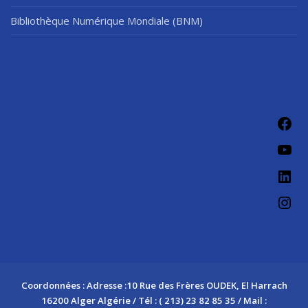
Bibliothèque Numérique Mondiale (BNM)
Fac
You
Link
Ins
Coordonnées : Adresse :10 Rue des Frères OUDEK, El Harrach
16200 Alger Algérie / Tél : ( 213) 23 82 85 35 / Mail :