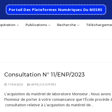
Portail Des Plateformes Numériques Du MESRS
pération
Publications
Recherche
Téléchargeme
Consultation N° 11/ENP/2023
Accueil
17/04/2023
APPELS D'OFFRES
Ecole
L’acquisition du matériel de laboratoire Monsieur ; Nous avons
l’honneur de porter à votre connaissance que l’École procède 
Présentation
Départements
consultation relative à L’acquisition du matériel de…
Histoire de l’école
Automatique
Coopération