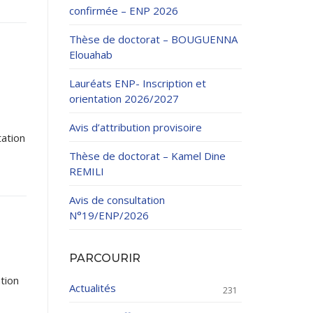
confirmée – ENP 2026
Thèse de doctorat – BOUGUENNA
Elouahab
Lauréats ENP- Inscription et
orientation 2026/2027
ation Continue
Avis d’attribution provisoire
éveloppement
tation
riat
Thèse de doctorat – Kamel Dine
et sportives
REMILI
et des Relations
025.
Avis de consultation
N°19/ENP/2026
enseignement et
PARCOURIR
tion
Actualités
231