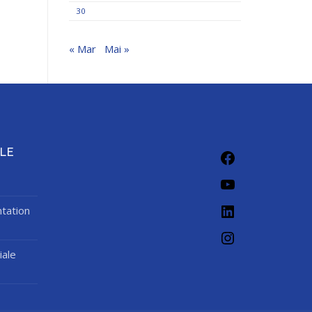
30
« Mar
Mai »
LE
tation
iale