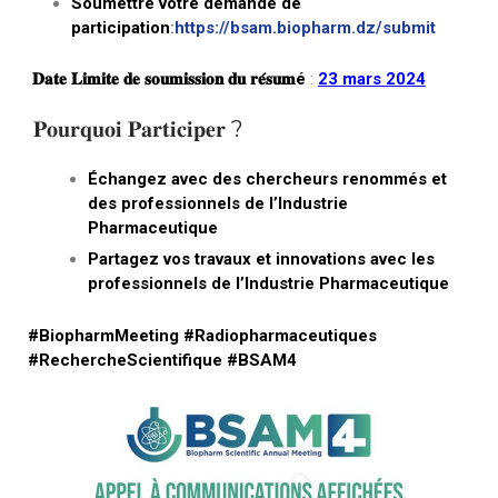
Règlements Intérieurs
Centre d’Impression et d’Audiovisuel
Soumettre votre demande de
Classes Préparatoires
participation
:
https://bsam.biopharm.dz/submit
Programmes Pédagogiques
𝐃𝐚𝐭𝐞 𝐋𝐢𝐦𝐢𝐭𝐞 𝐝𝐞 𝐬𝐨𝐮𝐦𝐢𝐬𝐬𝐢𝐨𝐧 𝐝𝐮 𝐫𝐞́𝐬𝐮𝐦é
:
23 mars 2024
Formations assurées
𝐏𝐨𝐮𝐫𝐪𝐮𝐨𝐢 𝐏𝐚𝐫𝐭𝐢𝐜𝐢𝐩𝐞𝐫 ?
Stages
Diplômes
Échangez avec des chercheurs renommés et
des professionnels de l’Industrie
Imprimés des œuvres Sociales
Pharmaceutique
Partagez vos travaux et innovations avec les
Imprimes de post graduation
professionnels de l’Industrie Pharmaceutique
Charte de Déontologie et D’éthique Universitaires
#BiopharmMeeting #Radiopharmaceutiques
#RechercheScientifique #BSAM4