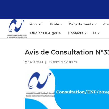
Aller
au
contenu
Accueil
Ecole
Départements
Coo
Etudier En Algérie
Contacts
Fr
Avis de Consultation N°
Rec
17/12/2024
|
APPELS D'OFFRES
: