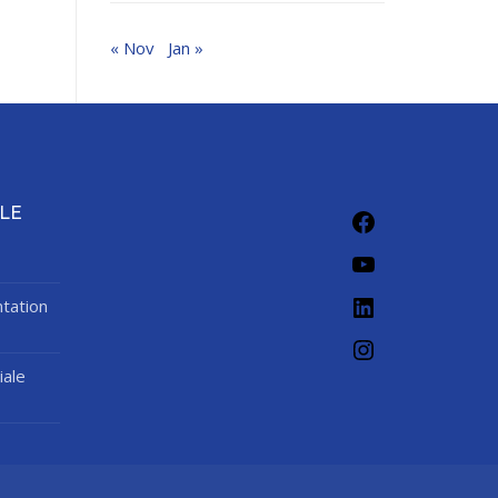
« Nov
Jan »
Facebook
LE
YouTube
LinkedIn
tation
Instagram
iale