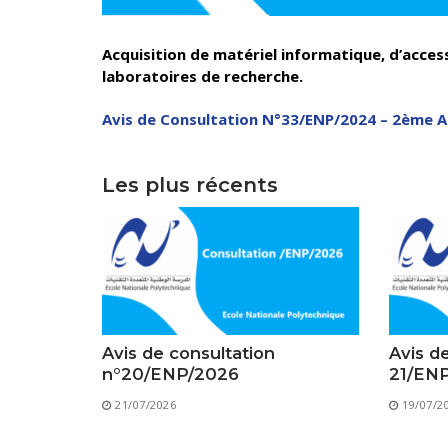
Acquisition de matériel informatique, d’access
laboratoires de recherche.
Avis de Consultation N°33/ENP/2024 – 2ème A
Direction 
Les plus récents
Directio
Sous-Di
Direction Ad
Centre des 
Avis de consultation
Avis d
n°20/ENP/2026
21/EN
21/07/2026
19/07/2