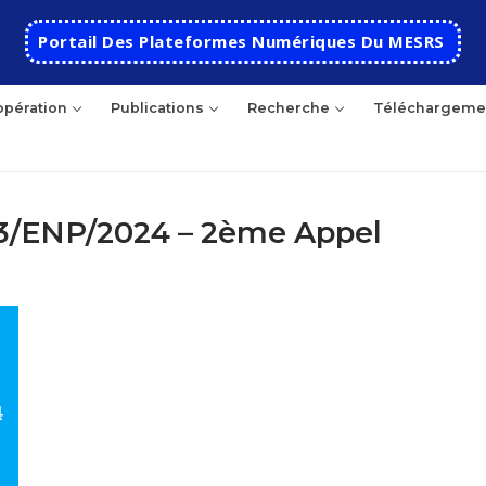
Portail Des Plateformes Numériques Du MESRS
pération
Publications
Recherche
Téléchargeme
33/ENP/2024 – 2ème Appel
hercher
Accueil
Ecole
Présentation
Départements
Histoire de l’école
Automatique
Coopération