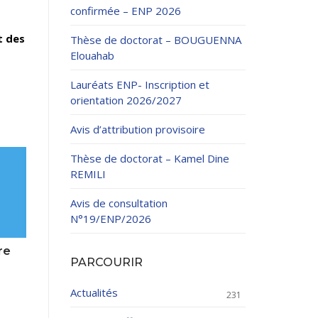
confirmée – ENP 2026
t des
Thèse de doctorat – BOUGUENNA
Elouahab
Lauréats ENP- Inscription et
orientation 2026/2027
ation Continue
Avis d’attribution provisoire
éveloppement
riat
Thèse de doctorat – Kamel Dine
et sportives
REMILI
et des Relations
025.
Avis de consultation
N°19/ENP/2026
enseignement et
re
PARCOURIR
Actualités
231