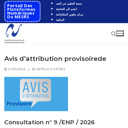
Aller
منصة التعليم عن البعد
Portail Des
au
Plateformes
انضم الى الحاضنة
Numériques
مركز تطوير المقاولاتية
contenu
Du MESRS
المكتبة
Avis d’attribution provisoirede
Rechercher :
21/05/2026
|
APPELS D'OFFRES
Rechercher
:
Accueil
Ecole
Présentation
Départements
Consultation n° 9 /ENP / 2026
Histoire de l’école
Automatique
Coopération