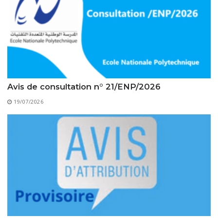
Règlements Intérieurs
Centre d’Impression et d’Audiovisuel
Classes Préparatoires
Programmes Pédagogiques
Formations assurées
Stages
Diplômes
Avis de consultation n° 21/ENP/2026
Imprimés des œuvres Sociales
19/07/2026
Imprimes de post graduation
Charte de Déontologie et D’éthique Universitaires