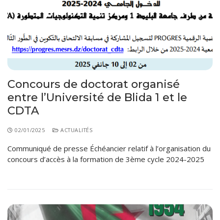
Règlements Intérieurs
Centre d’Impression et d’Audiovisuel
Classes Préparatoires
Programmes Pédagogiques
Formations assurées
Stages
Diplômes
Concours de doctorat organisé
entre l’Université de Blida 1 et le
Imprimés des œuvres Sociales
CDTA
Imprimes de post graduation
02/01/2025
ACTUALITÉS
Charte de Déontologie et D’éthique Universitaires
Communiqué de presse Échéancier relatif à l’organisation du
concours d’accès à la formation de 3ème cycle 2024-2025