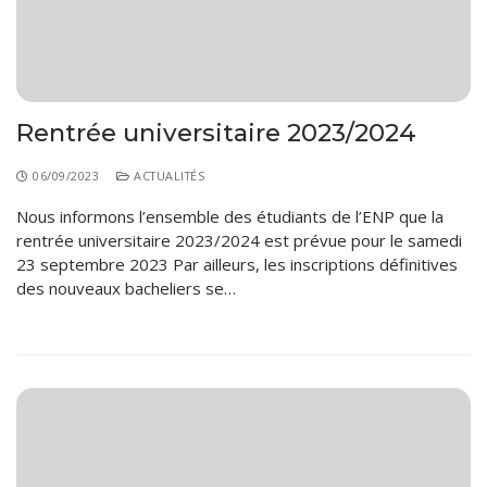
Règlements Intérieurs
Centre d’Impression et d’Audiovisuel
Classes Préparatoires
Programmes Pédagogiques
Formations assurées
Rentrée universitaire 2023/2024
Stages
Diplômes
06/09/2023
ACTUALITÉS
Nous informons l’ensemble des étudiants de l’ENP que la
Imprimés des œuvres Sociales
rentrée universitaire 2023/2024 est prévue pour le samedi
Imprimes de post graduation
23 septembre 2023 Par ailleurs, les inscriptions définitives
des nouveaux bacheliers se…
Charte de Déontologie et D’éthique Universitaires