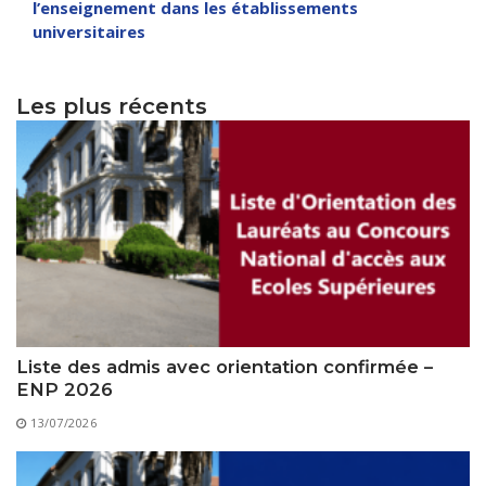
Règlements Intérieurs
Centre d’Impression et d’Audiovisuel
l’enseignement dans les établissements
Classes Préparatoires
universitaires
Programmes Pédagogiques
Formations assurées
Les plus récents
Stages
Diplômes
Imprimés des œuvres Sociales
Imprimes de post graduation
Charte de Déontologie et D’éthique Universitaires
Liste des admis avec orientation confirmée –
ENP 2026
13/07/2026