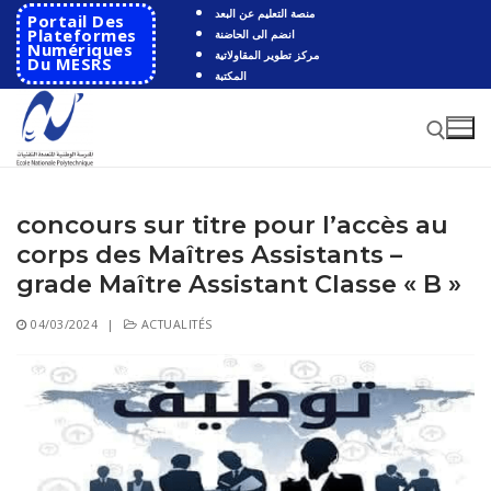
Aller
منصة التعليم عن البعد
Portail Des
au
Plateformes
انضم الى الحاضنة
Numériques
مركز تطوير المقاولاتية
contenu
Du MESRS
المكتبة
concours sur titre pour l’accès au
Rechercher :
corps des Maîtres Assistants –
Rechercher
grade Maître Assistant Classe « B »
:
04/03/2024
|
ACTUALITÉS
Accueil
Ecole
Présentation
Départements
Histoire de l’école
Automatique
Coopération