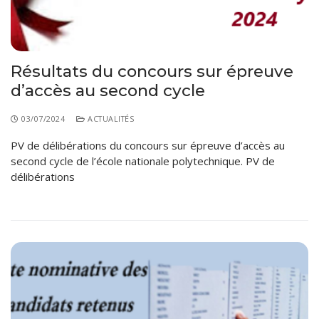
Règlements Intérieurs
Centre d’Impression et d’Audiovisuel
Classes Préparatoires
Programmes Pédagogiques
Formations assurées
Résultats du concours sur épreuve
Stages
d’accès au second cycle
Diplômes
03/07/2024
ACTUALITÉS
Imprimés des œuvres Sociales
PV de délibérations du concours sur épreuve d’accès au
second cycle de l’école nationale polytechnique. PV de
Imprimes de post graduation
délibérations
Charte de Déontologie et D’éthique Universitaires