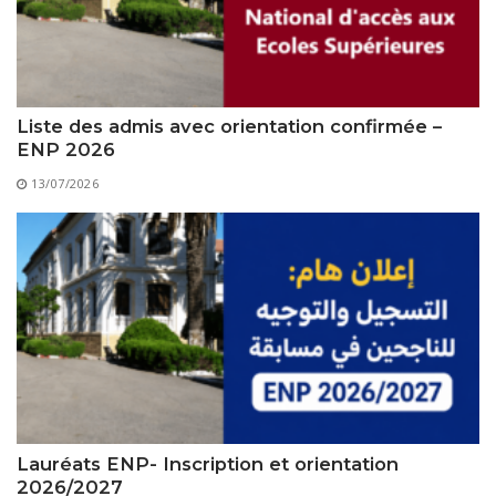
Règlements Intérieurs
Centre d’Impression et d’Audiovisuel
Classes Préparatoires
Programmes Pédagogiques
Formations assurées
Liste des admis avec orientation confirmée –
Stages
ENP 2026
Diplômes
13/07/2026
Imprimés des œuvres Sociales
Imprimes de post graduation
Charte de Déontologie et D’éthique Universitaires
Lauréats ENP- Inscription et orientation
2026/2027