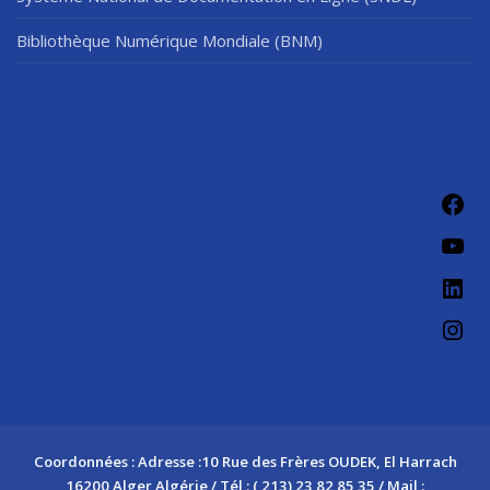
Bibliothèque Numérique Mondiale (BNM)
Fac
You
Link
Ins
Coordonnées : Adresse :10 Rue des Frères OUDEK, El Harrach
16200 Alger Algérie / Tél : ( 213) 23 82 85 35 / Mail :