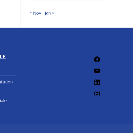
« Nov
Jan »
Facebook
LE
YouTube
LinkedIn
tation
Instagram
iale