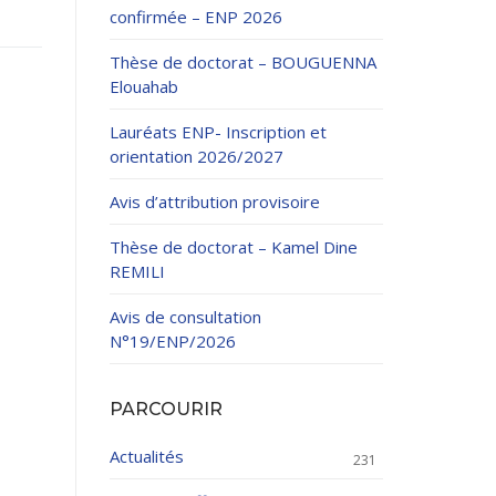
confirmée – ENP 2026
Thèse de doctorat – BOUGUENNA
Elouahab
Lauréats ENP- Inscription et
orientation 2026/2027
ation Continue
Avis d’attribution provisoire
éveloppement
riat
Thèse de doctorat – Kamel Dine
et sportives
REMILI
et des Relations
025.
Avis de consultation
N°19/ENP/2026
enseignement et
PARCOURIR
Actualités
231