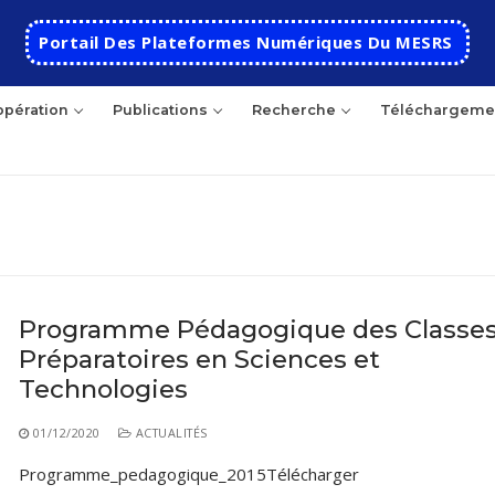
Portail Des Plateformes Numériques Du MESRS
pération
Publications
Recherche
Téléchargeme
hercher
Programme Pédagogique des Classe
Préparatoires en Sciences et
Accueil
Technologies
Ecole
01/12/2020
ACTUALITÉS
Présentation
Départements
Programme_pedagogique_2015Télécharger
Histoire de l’école
Automatique
Coopération