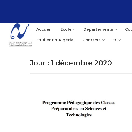
Aller
au
contenu
Accueil
Ecole
Départements
Coo
Etudier En Algérie
Contacts
Fr
Jour :
1 décembre 2020
Rec
: