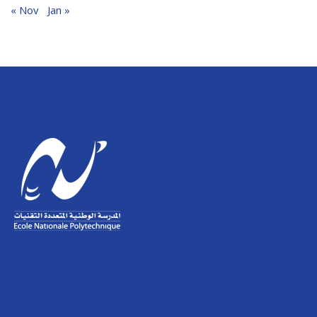
« Nov
Jan »