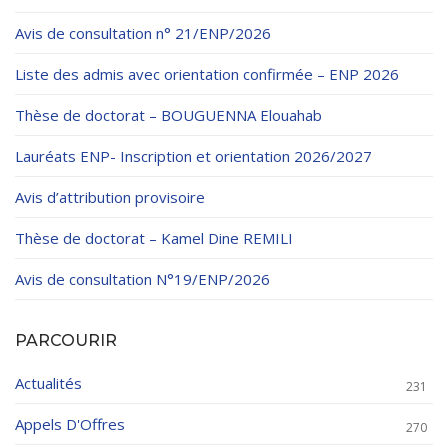
Règlements Intérieurs
Centre d’Impression et d’Audiovisuel
Classes Préparatoires
Avis de consultation n° 21/ENP/2026
Programmes Pédagogiques
Liste des admis avec orientation confirmée – ENP 2026
Formations assurées
Thèse de doctorat – BOUGUENNA Elouahab
Stages
Lauréats ENP- Inscription et orientation 2026/2027
Diplômes
Avis d’attribution provisoire
Imprimés des œuvres Sociales
Thèse de doctorat – Kamel Dine REMILI
Imprimes de post graduation
Charte de Déontologie et D’éthique Universitaires
Avis de consultation N°19/ENP/2026
PARCOURIR
Actualités
231
Appels D'Offres
270