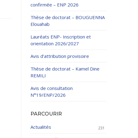
confirmée – ENP 2026
Thèse de doctorat – BOUGUENNA
Elouahab
Lauréats ENP- Inscription et
orientation 2026/2027
ation Continue
Avis d’attribution provisoire
éveloppement
riat
Thèse de doctorat – Kamel Dine
et sportives
REMILI
et des Relations
025.
Avis de consultation
N°19/ENP/2026
enseignement et
PARCOURIR
Actualités
231