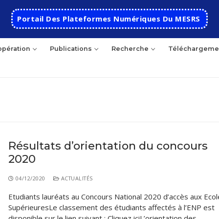
Portail Des Plateformes Numériques Du MESRS
pération
Publications
Recherche
Téléchargeme
Résultats d’orientation du concours
2020
Accueil
Ecole
04/12/2020
ACTUALITÉS
Etudiants lauréats au Concours National 2020 d’accès aux Ecol
Présentation
Départements
SupérieuresLe classement des étudiants affectés à l’ENP est
Histoire de l’école
Automatique
Coopération
disponible sur le lien suivant : Cliquez iciL’orientation des…