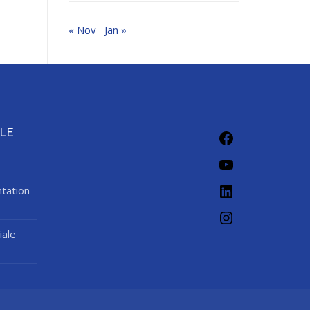
« Nov
Jan »
LE
tation
iale