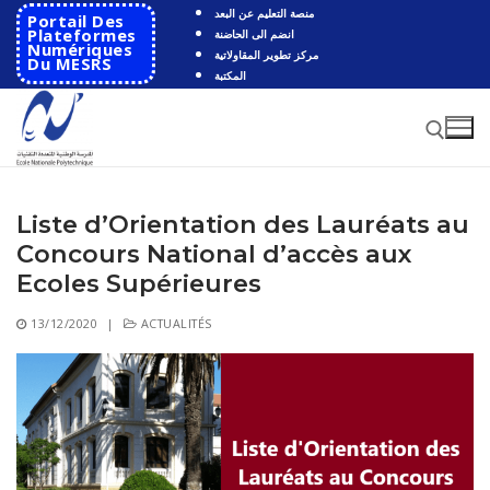
Aller
منصة التعليم عن البعد
Portail Des
au
Plateformes
انضم الى الحاضنة
Numériques
مركز تطوير المقاولاتية
contenu
Du MESRS
المكتبة
Liste d’Orientation des Lauréats au
Rechercher :
Concours National d’accès aux
Rechercher
Ecoles Supérieures
:
13/12/2020
|
ACTUALITÉS
Accueil
Ecole
Présentation
Départements
Histoire de l’école
Automatique
Coopération