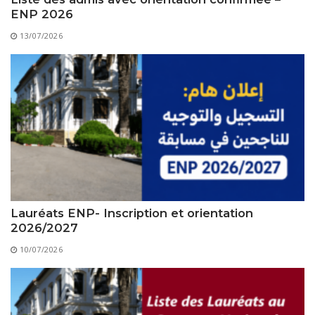
Règlements Intérieurs
Centre d’Impression et d’Audiovisuel
Classes Préparatoires
ENP 2026
Programmes Pédagogiques
13/07/2026
Formations assurées
Stages
Diplômes
Imprimés des œuvres Sociales
Imprimes de post graduation
Charte de Déontologie et D’éthique Universitaires
Lauréats ENP- Inscription et orientation
2026/2027
10/07/2026